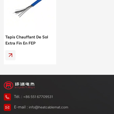
Polski
svenska
Tapis Chauffant De Sol
Extra Fin En FEP
Tél. :
+86 551 67709531
E-mail :
info@heatcablemat.com