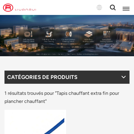
Français
English
français
Deutsch
CATÉGORIES DE PRODUITS
русский
italiano
1 résultats trouvés pour "Tapis chauffant extra fin pour
plancher chauffant"
español
português
Türkçe